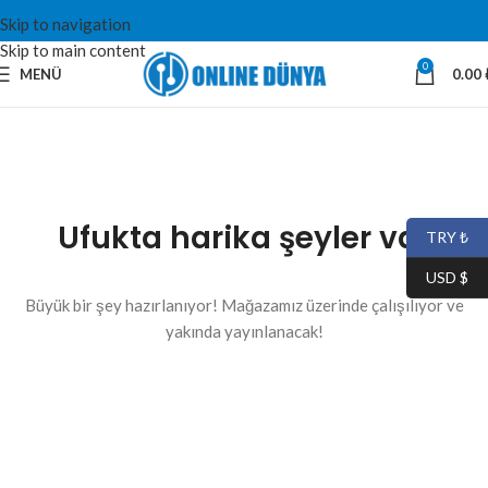
Skip to navigation
Skip to main content
0
MENÜ
0.00
Ufukta harika şeyler var
TRY ₺
USD $
Büyük bir şey hazırlanıyor! Mağazamız üzerinde çalışılıyor ve
yakında yayınlanacak!