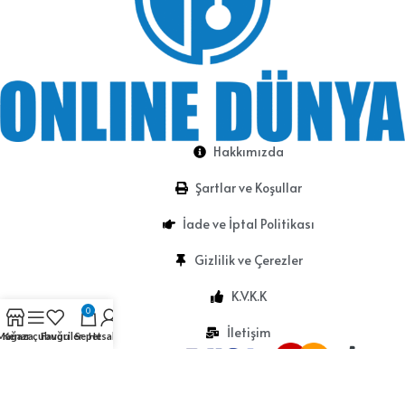
Hakkımızda
Şartlar ve Koşullar
İade ve İptal Politikası
Gizlilik ve Çerezler
K.V.K.K
0
İletişim
Mağaza
Kenar çubuğu
Favoriler
Sepet
Hesabım