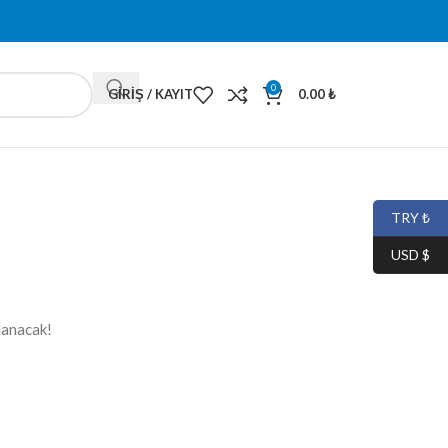
0
GIRIŞ / KAYIT
0.00
₺
TRY ₺
USD $
lanacak!