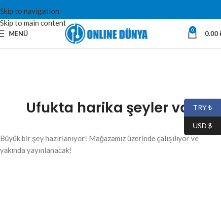
Skip to navigation
Skip to main content
0
MENÜ
0.00
Ufukta harika şeyler var
TRY ₺
USD $
Büyük bir şey hazırlanıyor! Mağazamız üzerinde çalışılıyor ve
yakında yayınlanacak!