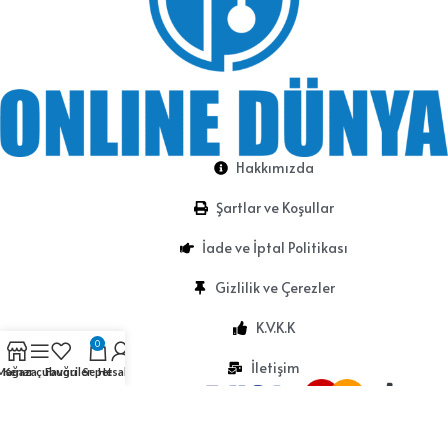
Hakkımızda
Şartlar ve Koşullar
İade ve İptal Politikası
Gizlilik ve Çerezler
K.V.K.K
0
İletişim
Mağaza
Kenar çubuğu
Favoriler
Sepet
Hesabım