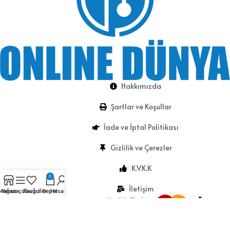
Hakkımızda
Şartlar ve Koşullar
İade ve İptal Politikası
Gizlilik ve Çerezler
K.V.K.K
0
İletişim
Mağaza
Kenar çubuğu
Favoriler
Sepet
Hesabım