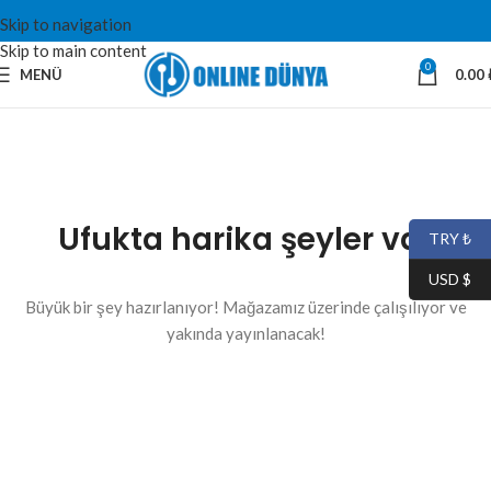
Skip to navigation
Skip to main content
0
MENÜ
0.00
Ufukta harika şeyler var
TRY ₺
USD $
Büyük bir şey hazırlanıyor! Mağazamız üzerinde çalışılıyor ve
yakında yayınlanacak!