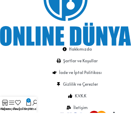
Hakkımızda
Şartlar ve Koşullar
İade ve İptal Politikası
Gizlilik ve Çerezler
K.V.K.K
0
İletişim
Mağaza
Kenar çubuğu
Favoriler
Sepet
Hesabım