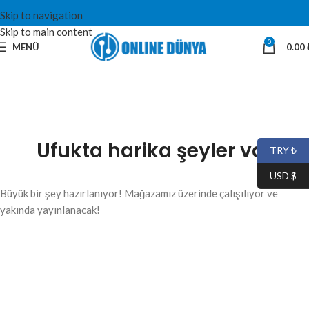
Skip to navigation
Skip to main content
0
MENÜ
0.00
Ufukta harika şeyler var
TRY ₺
USD $
Büyük bir şey hazırlanıyor! Mağazamız üzerinde çalışılıyor ve
yakında yayınlanacak!