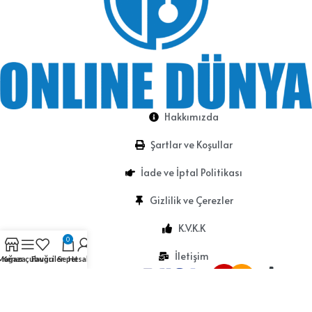
Hakkımızda
Şartlar ve Koşullar
İade ve İptal Politikası
Gizlilik ve Çerezler
K.V.K.K
0
İletişim
Mağaza
Kenar çubuğu
Favoriler
Sepet
Hesabım