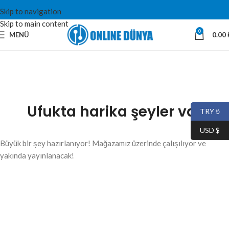
Skip to navigation
Skip to main content
0
MENÜ
0.00
Ufukta harika şeyler var
TRY ₺
USD $
Büyük bir şey hazırlanıyor! Mağazamız üzerinde çalışılıyor ve
yakında yayınlanacak!