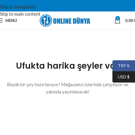
Skip to navigation
Skip to main content
0
MENÜ
0.00
Ufukta harika şeyler var
TRY ₺
USD $
Büyük bir şey hazırlanıyor! Mağazamız üzerinde çalışılıyor ve
yakında yayınlanacak!