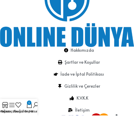
Hakkımızda
Şartlar ve Koşullar
İade ve İptal Politikası
Gizlilik ve Çerezler
K.V.K.K
0
İletişim
Mağaza
Kenar çubuğu
Favoriler
Sepet
Hesabım