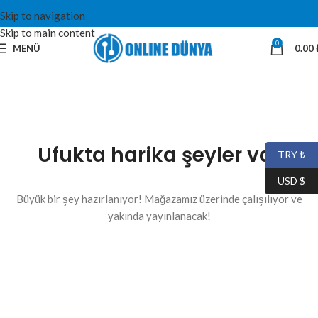
Skip to navigation
Skip to main content
0
MENÜ
0.00
Ufukta harika şeyler var
TRY ₺
USD $
Büyük bir şey hazırlanıyor! Mağazamız üzerinde çalışılıyor ve
yakında yayınlanacak!