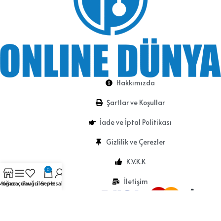
Hakkımızda
Şartlar ve Koşullar
İade ve İptal Politikası
Gizlilik ve Çerezler
K.V.K.K
0
İletişim
Mağaza
Kenar çubuğu
Favoriler
Sepet
Hesabım