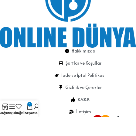
Hakkımızda
Şartlar ve Koşullar
İade ve İptal Politikası
Gizlilik ve Çerezler
K.V.K.K
0
İletişim
Mağaza
Kenar çubuğu
Favoriler
Sepet
Hesabım