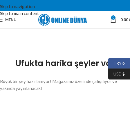
Skip to navigation
Skip to main content
0
MENÜ
0.00
Ufukta harika şeyler var
TRY ₺
USD $
Büyük bir şey hazırlanıyor! Mağazamız üzerinde çalışılıyor ve
yakında yayınlanacak!