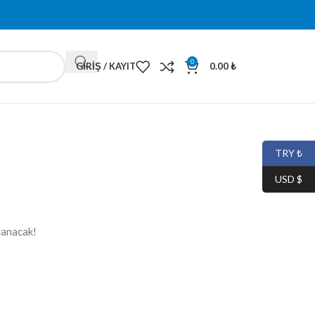
0
GIRIŞ / KAYIT
0.00
₺
TRY ₺
USD $
lanacak!