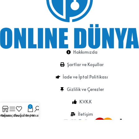
Hakkımızda
Şartlar ve Koşullar
İade ve İptal Politikası
Gizlilik ve Çerezler
K.V.K.K
0
İletişim
Mağaza
Kenar çubuğu
Favoriler
Sepet
Hesabım