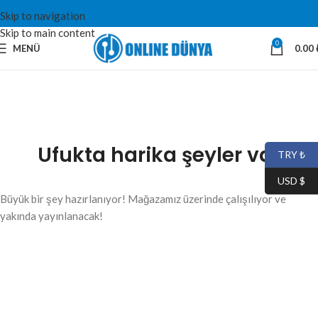
Skip to navigation
Skip to main content
0
MENÜ
0.00
Ufukta harika şeyler var
TRY ₺
USD $
Büyük bir şey hazırlanıyor! Mağazamız üzerinde çalışılıyor ve
yakında yayınlanacak!