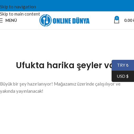
Skip to navigation
Skip to main content
0
MENÜ
0.00
Ufukta harika şeyler var
TRY ₺
USD $
Büyük bir şey hazırlanıyor! Mağazamız üzerinde çalışılıyor ve
yakında yayınlanacak!