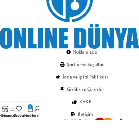
Hakkımızda
Şartlar ve Koşullar
İade ve İptal Politikası
Gizlilik ve Çerezler
K.V.K.K
0
İletişim
Mağaza
Kenar çubuğu
Favoriler
Sepet
Hesabım