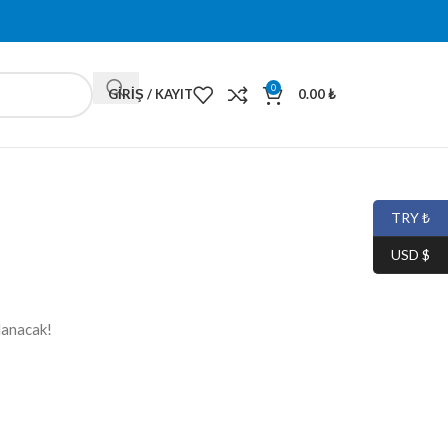
0
GIRIŞ / KAYIT
0.00
₺
TRY ₺
USD $
lanacak!