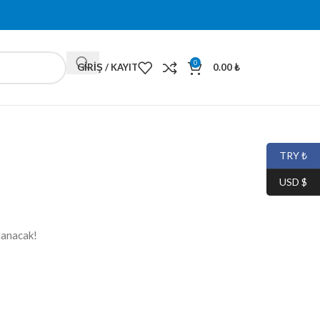
0
GIRIŞ / KAYIT
0.00
₺
TRY ₺
USD $
lanacak!