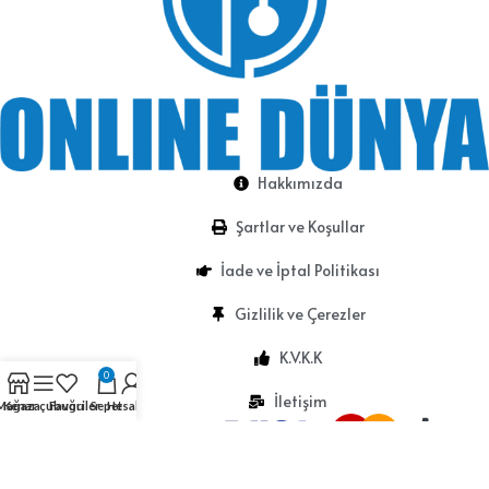
Hakkımızda
Şartlar ve Koşullar
İade ve İptal Politikası
Gizlilik ve Çerezler
K.V.K.K
0
İletişim
Mağaza
Kenar çubuğu
Favoriler
Sepet
Hesabım