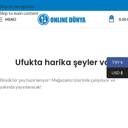
Skip to navigation
Skip to main content
0
MENÜ
0.00
Ufukta harika şeyler var
TRY ₺
USD $
Büyük bir şey hazırlanıyor! Mağazamız üzerinde çalışılıyor ve
yakında yayınlanacak!