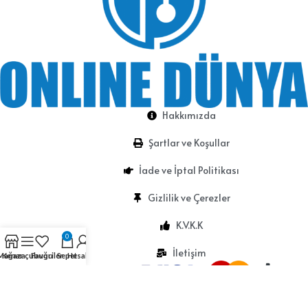
Hakkımızda
Şartlar ve Koşullar
İade ve İptal Politikası
Gizlilik ve Çerezler
K.V.K.K
0
İletişim
Mağaza
Kenar çubuğu
Favoriler
Sepet
Hesabım