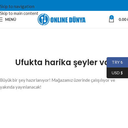
Skip to navigation
Skip to main content
0
MENÜ
0.00
Ufukta harika şeyler var
TRY ₺
USD $
Büyük bir şey hazırlanıyor! Mağazamız üzerinde çalışılıyor ve
yakında yayınlanacak!