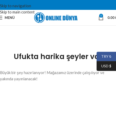
Skip to navigation
Skip to main content
0
MENÜ
0.00
Ufukta harika şeyler var
TRY ₺
USD $
Büyük bir şey hazırlanıyor! Mağazamız üzerinde çalışılıyor ve
yakında yayınlanacak!