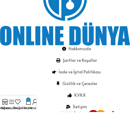
Hakkımızda
Şartlar ve Koşullar
İade ve İptal Politikası
Gizlilik ve Çerezler
K.V.K.K
0
İletişim
Mağaza
Kenar çubuğu
Favoriler
Sepet
Hesabım