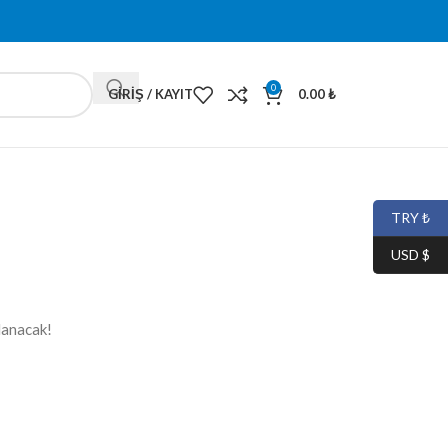
0
GIRIŞ / KAYIT
0.00
₺
TRY ₺
USD $
lanacak!