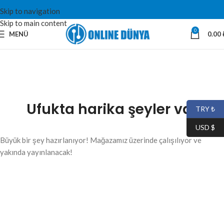
Skip to navigation
Skip to main content
0
MENÜ
0.00
Ufukta harika şeyler var
TRY ₺
USD $
Büyük bir şey hazırlanıyor! Mağazamız üzerinde çalışılıyor ve
yakında yayınlanacak!