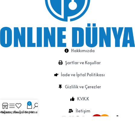
Hakkımızda
Şartlar ve Koşullar
İade ve İptal Politikası
Gizlilik ve Çerezler
K.V.K.K
0
İletişim
Mağaza
Kenar çubuğu
Favoriler
Sepet
Hesabım