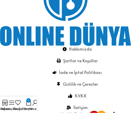
Hakkımızda
Şartlar ve Koşullar
İade ve İptal Politikası
Gizlilik ve Çerezler
K.V.K.K
0
İletişim
Mağaza
Kenar çubuğu
Favoriler
Sepet
Hesabım