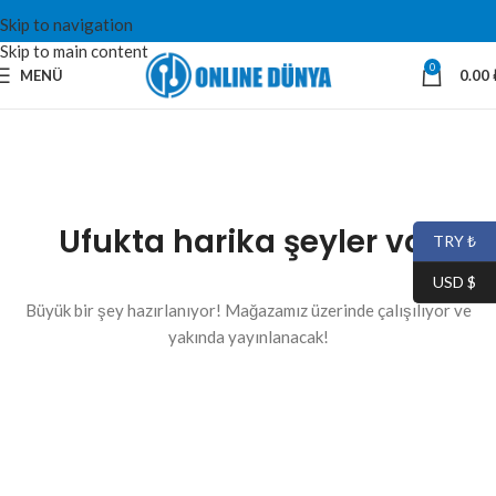
Skip to navigation
Skip to main content
0
MENÜ
0.00
Ufukta harika şeyler var
TRY ₺
USD $
Büyük bir şey hazırlanıyor! Mağazamız üzerinde çalışılıyor ve
yakında yayınlanacak!