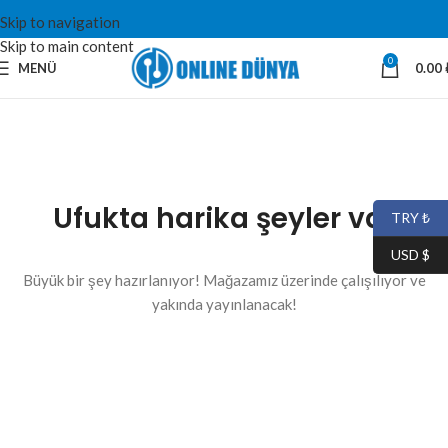
Skip to navigation
Skip to main content
0
MENÜ
0.00
Ufukta harika şeyler var
TRY ₺
USD $
Büyük bir şey hazırlanıyor! Mağazamız üzerinde çalışılıyor ve
yakında yayınlanacak!