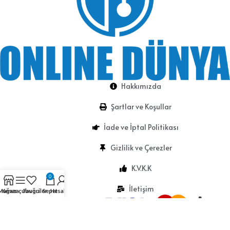
Hakkımızda
Şartlar ve Koşullar
İade ve İptal Politikası
Gizlilik ve Çerezler
K.V.K.K
0
İletişim
Mağaza
Kenar çubuğu
Favoriler
Sepet
Hesabım