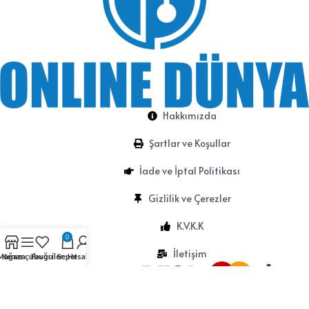
Hakkımızda
Şartlar ve Koşullar
İade ve İptal Politikası
Gizlilik ve Çerezler
K.V.K.K
0
İletişim
Mağaza
Kenar çubuğu
Favoriler
Sepet
Hesabım