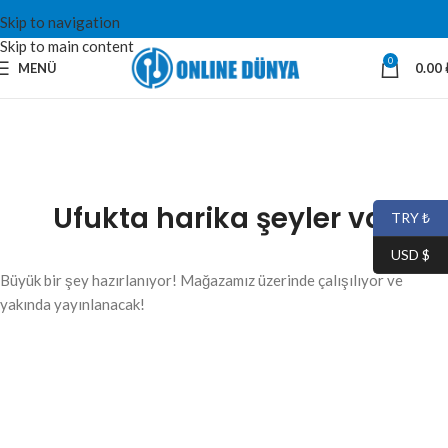
Skip to navigation
Skip to main content
0
MENÜ
0.00
Ufukta harika şeyler var
TRY ₺
USD $
Büyük bir şey hazırlanıyor! Mağazamız üzerinde çalışılıyor ve
yakında yayınlanacak!