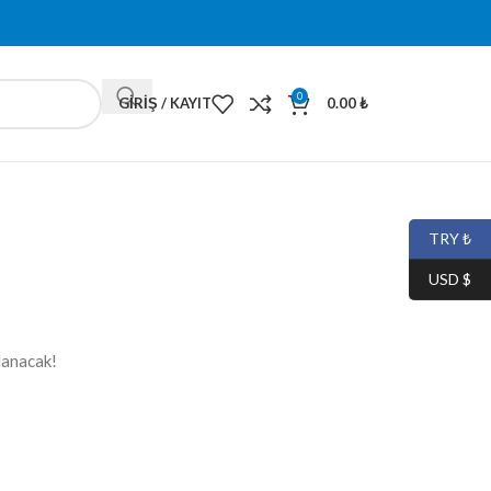
0
GIRIŞ / KAYIT
0.00
₺
TRY ₺
USD $
lanacak!