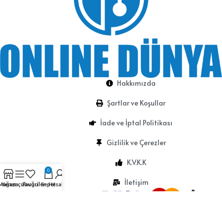
Hakkımızda
Şartlar ve Koşullar
İade ve İptal Politikası
Gizlilik ve Çerezler
K.V.K.K
0
İletişim
Mağaza
Kenar çubuğu
Favoriler
Sepet
Hesabım