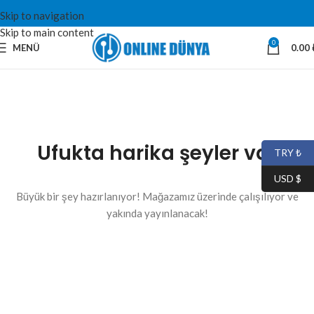
Skip to navigation
Skip to main content
0
MENÜ
0.00
Ufukta harika şeyler var
TRY ₺
USD $
Büyük bir şey hazırlanıyor! Mağazamız üzerinde çalışılıyor ve
yakında yayınlanacak!