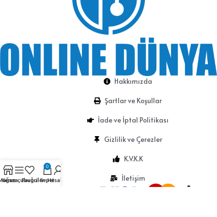
Hakkımızda
Şartlar ve Koşullar
İade ve İptal Politikası
Gizlilik ve Çerezler
K.V.K.K
0
İletişim
Mağaza
Kenar çubuğu
Favoriler
Sepet
Hesabım