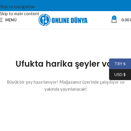
Skip to navigation
Skip to main content
0
MENÜ
0.00
Ufukta harika şeyler var
TRY ₺
USD $
Büyük bir şey hazırlanıyor! Mağazamız üzerinde çalışılıyor ve
yakında yayınlanacak!