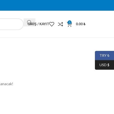
0
GIRIŞ / KAYIT
0.00
₺
TRY ₺
USD $
lanacak!