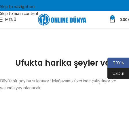
Skip to navigation
Skip to main content
0
MENÜ
0.00
Ufukta harika şeyler var
TRY ₺
USD $
Büyük bir şey hazırlanıyor! Mağazamız üzerinde çalışılıyor ve
yakında yayınlanacak!