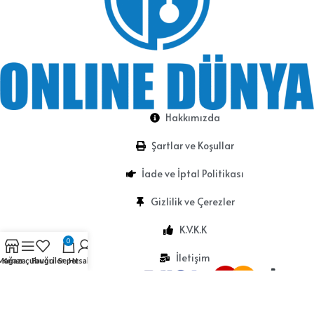
Hakkımızda
Şartlar ve Koşullar
İade ve İptal Politikası
Gizlilik ve Çerezler
K.V.K.K
0
İletişim
Mağaza
Kenar çubuğu
Favoriler
Sepet
Hesabım