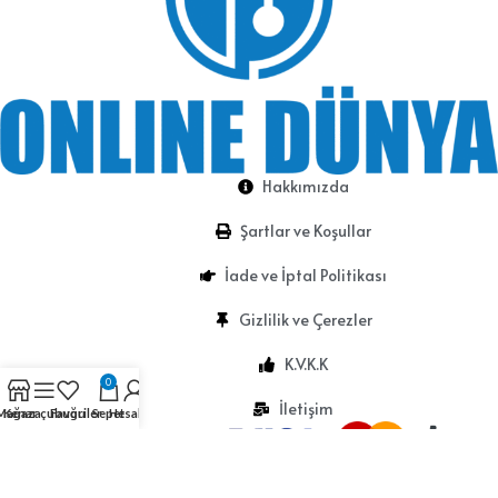
Hakkımızda
Şartlar ve Koşullar
İade ve İptal Politikası
Gizlilik ve Çerezler
K.V.K.K
0
İletişim
Mağaza
Kenar çubuğu
Favoriler
Sepet
Hesabım