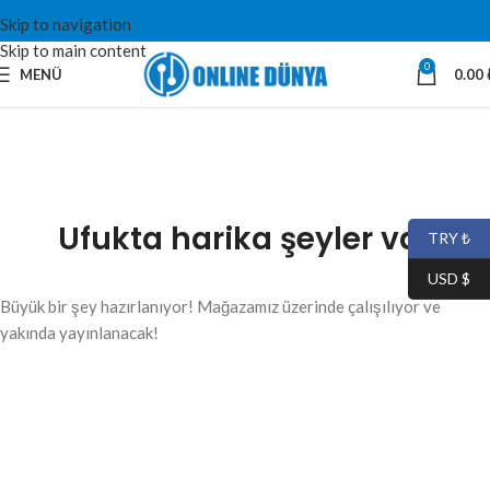
Skip to navigation
Skip to main content
0
MENÜ
0.00
Ufukta harika şeyler var
TRY ₺
USD $
Büyük bir şey hazırlanıyor! Mağazamız üzerinde çalışılıyor ve
yakında yayınlanacak!