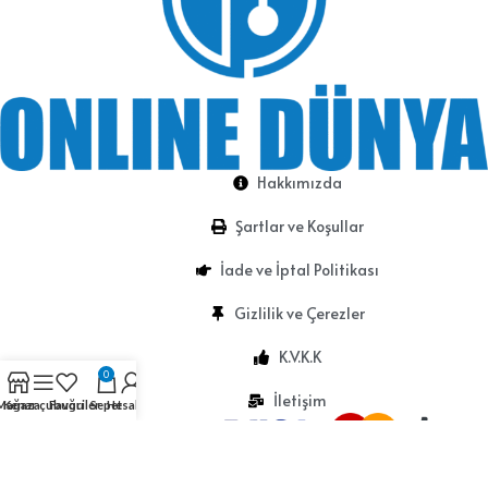
Hakkımızda
Şartlar ve Koşullar
İade ve İptal Politikası
Gizlilik ve Çerezler
K.V.K.K
0
İletişim
Mağaza
Kenar çubuğu
Favoriler
Sepet
Hesabım