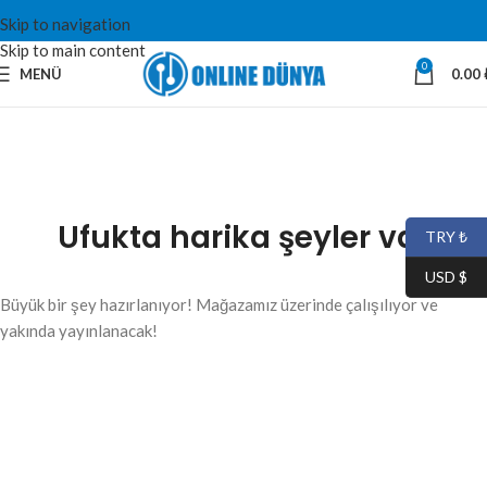
Skip to navigation
Skip to main content
0
MENÜ
0.00
Ufukta harika şeyler var
TRY ₺
USD $
Büyük bir şey hazırlanıyor! Mağazamız üzerinde çalışılıyor ve
yakında yayınlanacak!