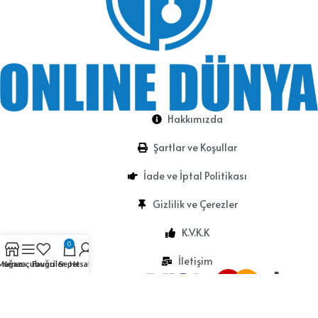
Hakkımızda
Şartlar ve Koşullar
İade ve İptal Politikası
Gizlilik ve Çerezler
K.V.K.K
0
İletişim
Mağaza
Kenar çubuğu
Favoriler
Sepet
Hesabım