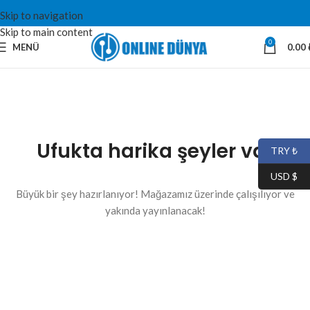
Skip to navigation
Skip to main content
0
MENÜ
0.00
Ufukta harika şeyler var
TRY ₺
USD $
Büyük bir şey hazırlanıyor! Mağazamız üzerinde çalışılıyor ve
yakında yayınlanacak!