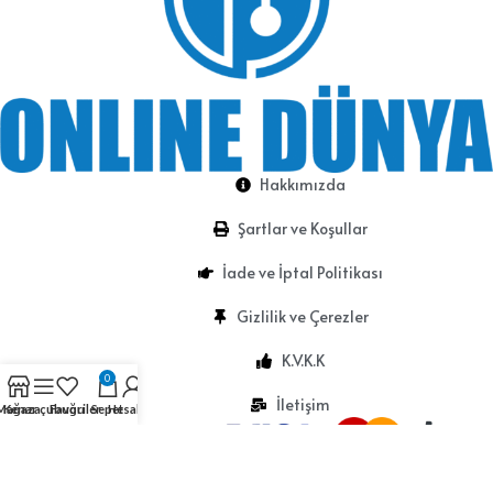
Hakkımızda
Şartlar ve Koşullar
İade ve İptal Politikası
Gizlilik ve Çerezler
K.V.K.K
0
İletişim
Mağaza
Kenar çubuğu
Favoriler
Sepet
Hesabım