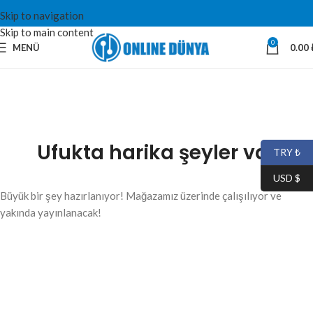
Skip to navigation
Skip to main content
0
MENÜ
0.00
Ufukta harika şeyler var
TRY ₺
USD $
Büyük bir şey hazırlanıyor! Mağazamız üzerinde çalışılıyor ve
yakında yayınlanacak!