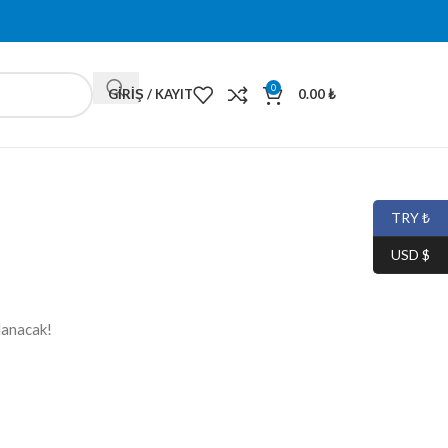
0
GIRIŞ / KAYIT
0.00
₺
TRY ₺
USD $
lanacak!