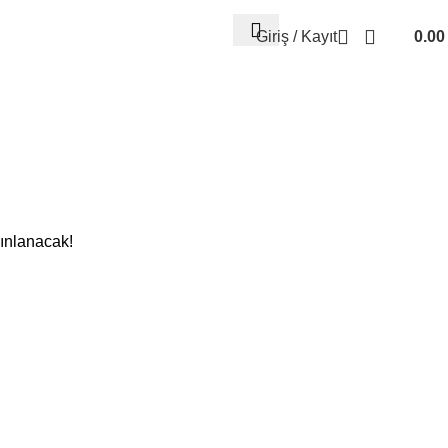
Giriş / Kayıt
0.0
yınlanacak!