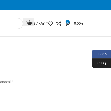
0
GIRIŞ / KAYIT
0.00
₺
TRY ₺
USD $
lanacak!