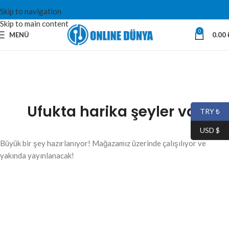
Skip to navigation
Skip to main content
0
MENÜ
0.00
Ufukta harika şeyler var
TRY ₺
USD $
Büyük bir şey hazırlanıyor! Mağazamız üzerinde çalışılıyor ve
yakında yayınlanacak!