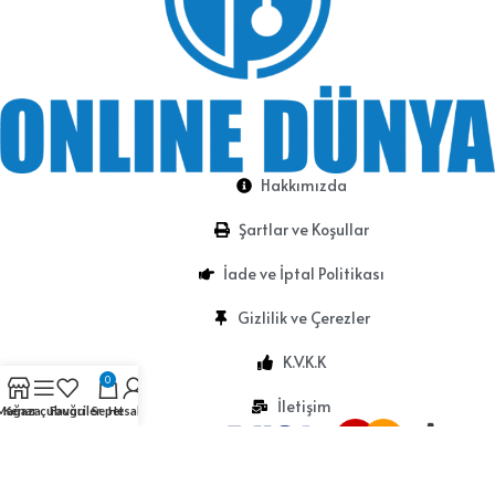
Hakkımızda
Şartlar ve Koşullar
İade ve İptal Politikası
Gizlilik ve Çerezler
K.V.K.K
0
İletişim
Mağaza
Kenar çubuğu
Favoriler
Sepet
Hesabım