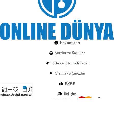
Hakkımızda
Şartlar ve Koşullar
İade ve İptal Politikası
Gizlilik ve Çerezler
K.V.K.K
0
İletişim
Mağaza
Kenar çubuğu
Favoriler
Sepet
Hesabım