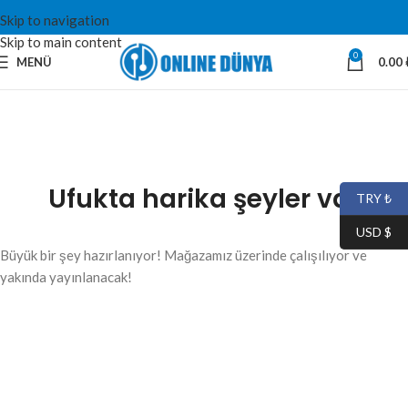
Skip to navigation
Skip to main content
0
MENÜ
0.00
Ufukta harika şeyler var
TRY ₺
USD $
Büyük bir şey hazırlanıyor! Mağazamız üzerinde çalışılıyor ve
yakında yayınlanacak!