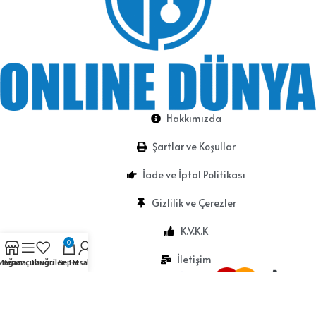
Hakkımızda
Şartlar ve Koşullar
İade ve İptal Politikası
Gizlilik ve Çerezler
K.V.K.K
0
İletişim
Mağaza
Kenar çubuğu
Favoriler
Sepet
Hesabım