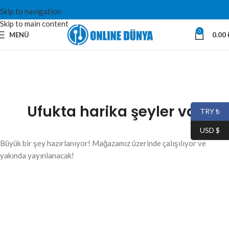
Skip to navigation
Skip to main content
0
MENÜ
0.00
Ufukta harika şeyler var
TRY ₺
USD $
Büyük bir şey hazırlanıyor! Mağazamız üzerinde çalışılıyor ve
yakında yayınlanacak!