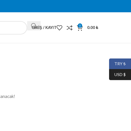
0
GIRIŞ / KAYIT
0.00
₺
TRY ₺
USD $
lanacak!