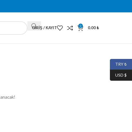
0
GIRIŞ / KAYIT
0.00
₺
TRY ₺
USD $
lanacak!