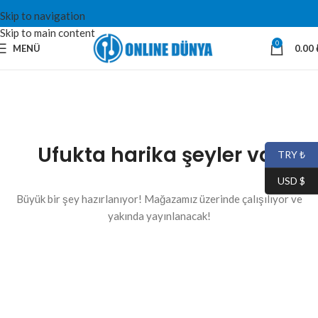
Skip to navigation
Skip to main content
0
MENÜ
0.00
Ufukta harika şeyler var
TRY ₺
USD $
Büyük bir şey hazırlanıyor! Mağazamız üzerinde çalışılıyor ve
yakında yayınlanacak!