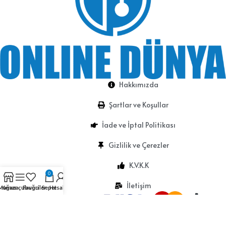
Hakkımızda
Şartlar ve Koşullar
İade ve İptal Politikası
Gizlilik ve Çerezler
K.V.K.K
0
İletişim
Mağaza
Kenar çubuğu
Favoriler
Sepet
Hesabım