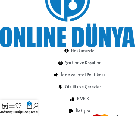
Hakkımızda
Şartlar ve Koşullar
İade ve İptal Politikası
Gizlilik ve Çerezler
K.V.K.K
0
İletişim
Mağaza
Kenar çubuğu
Favoriler
Sepet
Hesabım