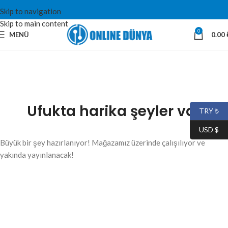
Skip to navigation
Skip to main content
0
MENÜ
0.00
Ufukta harika şeyler var
TRY ₺
USD $
Büyük bir şey hazırlanıyor! Mağazamız üzerinde çalışılıyor ve
yakında yayınlanacak!