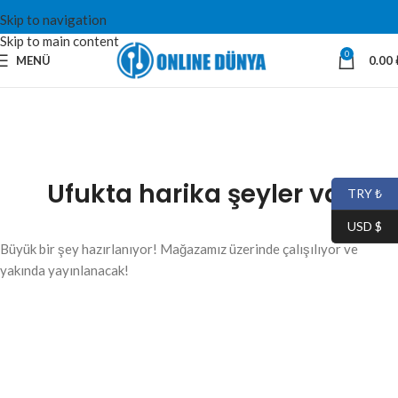
Skip to navigation
Skip to main content
0
MENÜ
0.00
Ufukta harika şeyler var
TRY ₺
USD $
Büyük bir şey hazırlanıyor! Mağazamız üzerinde çalışılıyor ve
yakında yayınlanacak!