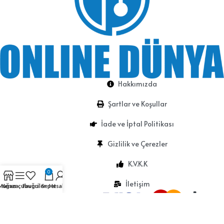
Hakkımızda
Şartlar ve Koşullar
İade ve İptal Politikası
Gizlilik ve Çerezler
K.V.K.K
0
İletişim
Mağaza
Kenar çubuğu
Favoriler
Sepet
Hesabım