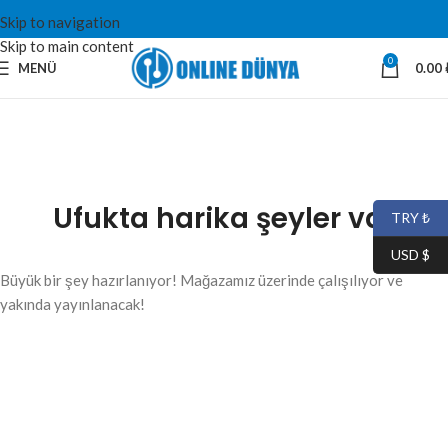
Skip to navigation
Skip to main content
0
MENÜ
0.00
Ufukta harika şeyler var
TRY ₺
USD $
Büyük bir şey hazırlanıyor! Mağazamız üzerinde çalışılıyor ve
yakında yayınlanacak!