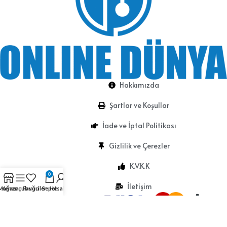
Hakkımızda
Şartlar ve Koşullar
İade ve İptal Politikası
Gizlilik ve Çerezler
K.V.K.K
0
İletişim
Mağaza
Kenar çubuğu
Favoriler
Sepet
Hesabım