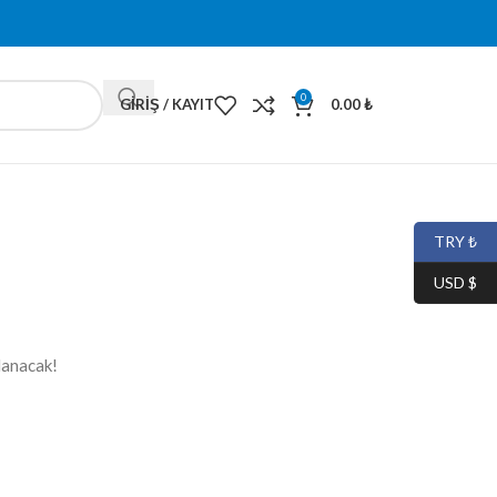
0
GIRIŞ / KAYIT
0.00
₺
TRY ₺
USD $
lanacak!