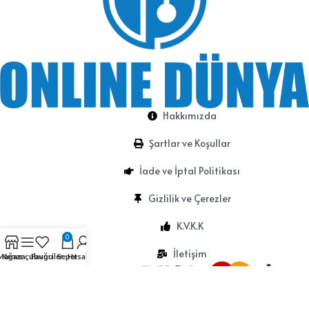
Hakkımızda
Şartlar ve Koşullar
İade ve İptal Politikası
Gizlilik ve Çerezler
K.V.K.K
0
İletişim
Mağaza
Kenar çubuğu
Favoriler
Sepet
Hesabım