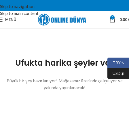
Skip to navigation
Skip to main content
0
MENÜ
0.00
Ufukta harika şeyler var
TRY ₺
USD $
Büyük bir şey hazırlanıyor! Mağazamız üzerinde çalışılıyor ve
yakında yayınlanacak!