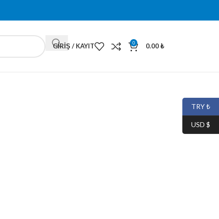
0
GIRIŞ / KAYIT
0.00
₺
TRY ₺
USD $