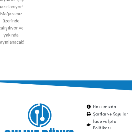
hazırlanıyor!
Mağazamız
üzerinde
çalışılıyor ve
yakında
ayınlanacak!
Hakkımızda
Şartlar ve Koşullar
İade ve İptal
Politikası