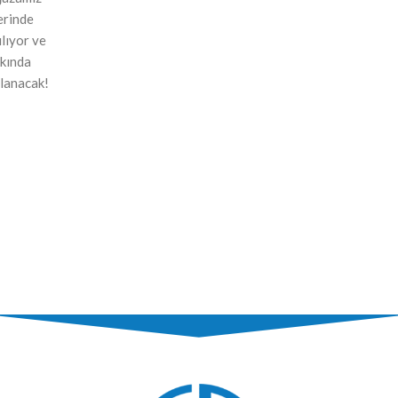
erinde
ılıyor ve
kında
lanacak!