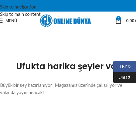
Skip to navigation
Skip to main content
0
MENÜ
0.00
Ufukta harika şeyler var
TRY ₺
USD $
Büyük bir şey hazırlanıyor! Mağazamız üzerinde çalışılıyor ve
yakında yayınlanacak!