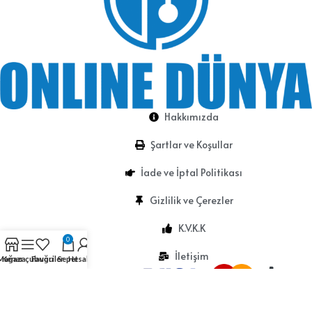
Hakkımızda
Şartlar ve Koşullar
İade ve İptal Politikası
Gizlilik ve Çerezler
K.V.K.K
0
İletişim
Mağaza
Kenar çubuğu
Favoriler
Sepet
Hesabım