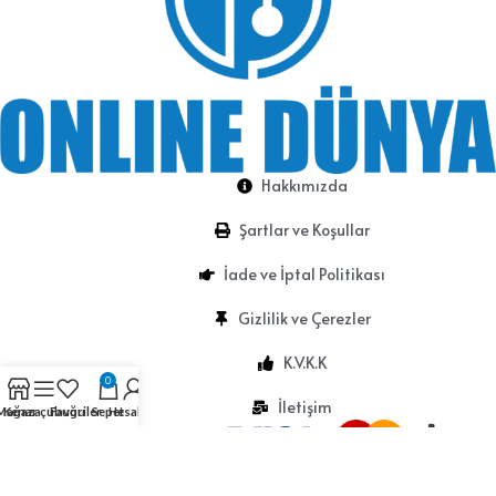
Hakkımızda
Şartlar ve Koşullar
İade ve İptal Politikası
Gizlilik ve Çerezler
K.V.K.K
0
İletişim
Mağaza
Kenar çubuğu
Favoriler
Sepet
Hesabım