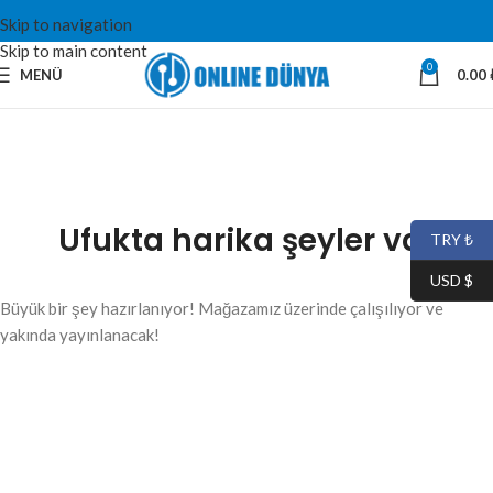
Skip to navigation
Skip to main content
0
MENÜ
0.00
Ufukta harika şeyler var
TRY ₺
USD $
Büyük bir şey hazırlanıyor! Mağazamız üzerinde çalışılıyor ve
yakında yayınlanacak!