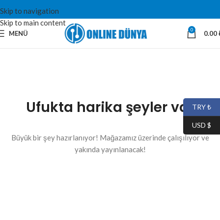
Skip to navigation
Skip to main content
0
MENÜ
0.00
Ufukta harika şeyler var
TRY ₺
USD $
Büyük bir şey hazırlanıyor! Mağazamız üzerinde çalışılıyor ve
yakında yayınlanacak!