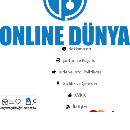
Hakkımızda
Şartlar ve Koşullar
İade ve İptal Politikası
Gizlilik ve Çerezler
K.V.K.K
0
İletişim
Mağaza
Kenar çubuğu
Favoriler
Sepet
Hesabım